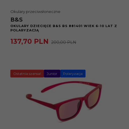
Okulary przeciwsłoneczne
B&S
OKULARY DZIECIĘCE B&S BS 881401 WIEK 6-10 LAT Z
POLARYZACJĄ
137,
70
PLN
200,00 PLN
Ostatnia szansa!
Junior
Polaryzacja