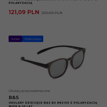
POLARYZACJĄ
121,
09
PLN
200,00 PLN
Junior
Polaryzacja
Okulary przeciwsłoneczne
B&S
OKULARY DZIECIĘCE B&S BS 882100 Z POLARYZACJĄ
WIEK 6-10 LAT