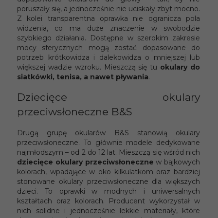
poruszały się, a jednocześnie nie uciskały zbyt mocno.
Z kolei transparentna oprawka nie ogranicza pola
widzenia, co ma duże znaczenie w swobodzie
szybkiego działania. Dostępne w szerokim zakresie
mocy sferycznych mogą zostać dopasowane do
potrzeb krótkowidza i dalekowidza o mniejszej lub
większej wadzie wzroku. Mieszczą się tu
okulary do
siatkówki, tenisa, a nawet pływania
.
Dziecięce okulary
przeciwsłoneczne B&S
Drugą grupę okularów B&S stanowią okulary
przeciwsłoneczne. To głównie modele dedykowane
najmłodszym – od 2 do 12 lat. Mieszczą się wśród nich
dziecięce okulary przeciwsłoneczne
w bajkowych
kolorach, wpadające w oko kilkulatkom oraz bardziej
stonowane okulary przeciwsłoneczne dla większych
dzieci. To oprawki w modnych i uniwersalnych
kształtach oraz kolorach. Producent wykorzystał w
nich solidne i jednocześnie lekkie materiały, które