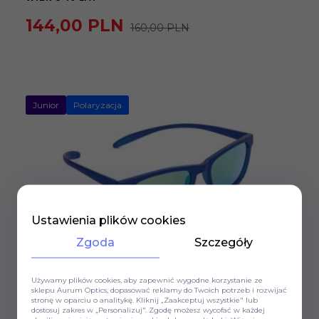
144,
00
PLN
160,00 PLN
Junior
Polaryzacja
Ustawienia plików cookies
Zgoda
Szczegóły
Okulary przeciwsłoneczne
B&S
Używamy plików cookies, aby zapewnić wygodne korzystanie ze
sklepu Aurum Optics, dopasować reklamy do Twoich potrzeb i rozwijać
OKULARY DZIECIĘCE B&S BS 881802 Z POLARYZACJĄ
stronę w oparciu o analitykę. Kliknij „Zaakceptuj wszystkie" lub
WIEK 8-12 LAT
dostosuj zakres w „Personalizuj". Zgodę możesz wycofać w każdej