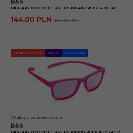
B&S
OKULARY DZIECIĘCE B&S BS 881402 WIEK 6-10 LAT
144,
00
PLN
160,00 PLN
Ostatnia szansa!
Junior
Polaryzacja
Okulary przeciwsłoneczne
B&S
OKULARY DZIECIĘCE B&S BS 881801 WIEK 8-12 LAT Z