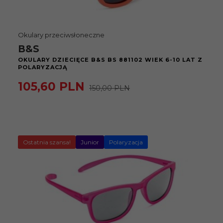
Okulary przeciwsłoneczne
B&S
OKULARY DZIECIĘCE B&S BS 881102 WIEK 6-10 LAT Z
POLARYZACJĄ
105,
60
PLN
150,00 PLN
Ostatnia szansa!
Junior
Polaryzacja