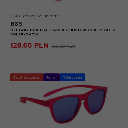
Okulary przeciwsłoneczne
B&S
OKULARY DZIECIĘCE B&S BS 881811 WIEK 8-12 LAT Z
POLARYZACJĄ
128,
60
PLN
180,00 PLN
Ostatnia szansa!
Junior
Polaryzacja