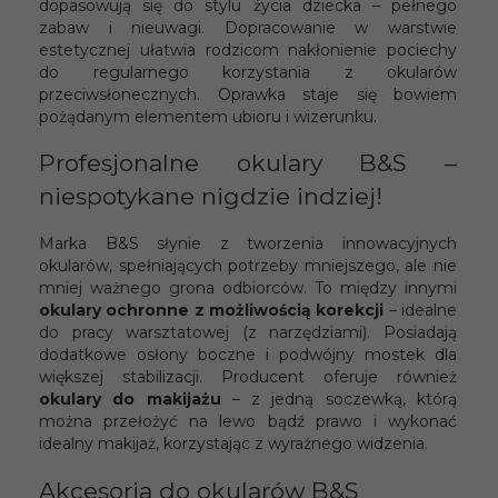
dopasowują się do stylu życia dziecka – pełnego
zabaw i nieuwagi. Dopracowanie w warstwie
estetycznej ułatwia rodzicom nakłonienie pociechy
do regularnego korzystania z okularów
przeciwsłonecznych. Oprawka staje się bowiem
pożądanym elementem ubioru i wizerunku.
Profesjonalne okulary B&S –
niespotykane nigdzie indziej!
Marka B&S słynie z tworzenia innowacyjnych
okularów, spełniających potrzeby mniejszego, ale nie
mniej ważnego grona odbiorców. To między innymi
okulary ochronne z możliwością korekcji
– idealne
do pracy warsztatowej (z narzędziami). Posiadają
dodatkowe osłony boczne i podwójny mostek dla
większej stabilizacji. Producent oferuje również
okulary do makijażu
– z jedną soczewką, którą
można przełożyć na lewo bądź prawo i wykonać
idealny makijaż, korzystając z wyraźnego widzenia.
Akcesoria do okularów B&S