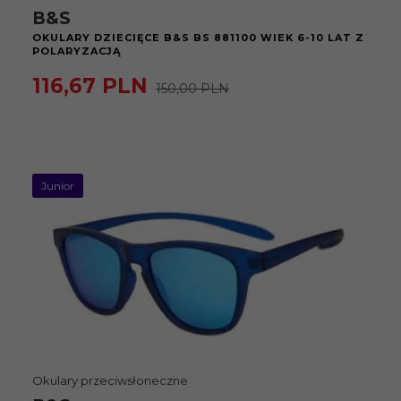
B&S
OKULARY DZIECIĘCE B&S BS 881100 WIEK 6-10 LAT Z
POLARYZACJĄ
116,
67
PLN
150,00 PLN
Junior
Okulary przeciwsłoneczne