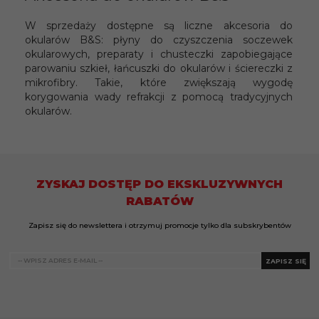
W sprzedaży dostępne są liczne akcesoria do
okularów B&S: płyny do czyszczenia soczewek
okularowych, preparaty i chusteczki zapobiegające
parowaniu szkieł, łańcuszki do okularów i ściereczki z
mikrofibry. Takie, które zwiększają wygodę
korygowania wady refrakcji z pomocą tradycyjnych
okularów.
ZYSKAJ DOSTĘP DO EKSKLUZYWNYCH
RABATÓW
Zapisz się do newslettera i otrzymuj promocje tylko dla subskrybentów
ZAPISZ SIĘ