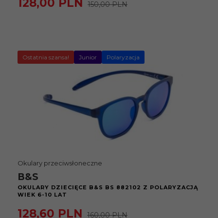
128,
00
PLN
150,00 PLN
Ostatnia szansa!
Junior
Polaryzacja
Okulary przeciwsłoneczne
B&S
OKULARY DZIECIĘCE B&S BS 882102 Z POLARYZACJĄ
WIEK 6-10 LAT
128,
60
PLN
160,00 PLN