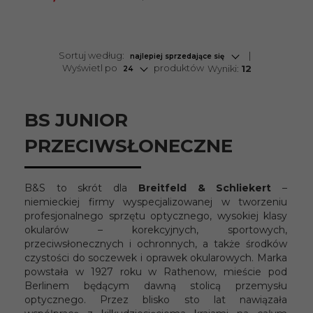
sort
Sortuj według:
najlepiej sprzedające się
pop
Wyświetl po
produktów
Wyniki:
12
24
BS JUNIOR
PRZECIWSŁONECZNE
B&S to skrót dla
Breitfeld & Schliekert
–
niemieckiej firmy wyspecjalizowanej w tworzeniu
profesjonalnego sprzętu optycznego, wysokiej klasy
okularów – korekcyjnych, sportowych,
przeciwsłonecznych i ochronnych, a także środków
czystości do soczewek i oprawek okularowych. Marka
powstała w 1927 roku w Rathenow, mieście pod
Berlinem będącym dawną stolicą przemysłu
optycznego. Przez blisko sto lat nawiązała