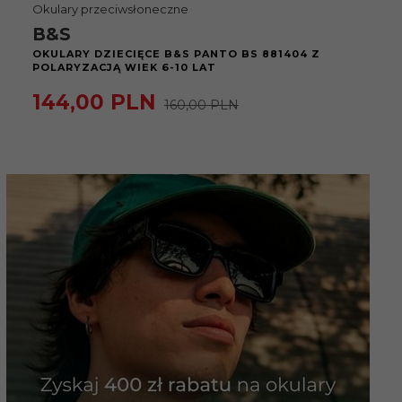
Okulary przeciwsłoneczne
B&S
OKULARY DZIECIĘCE B&S PANTO BS 881404 Z
POLARYZACJĄ WIEK 6-10 LAT
144,
00
PLN
160,00 PLN