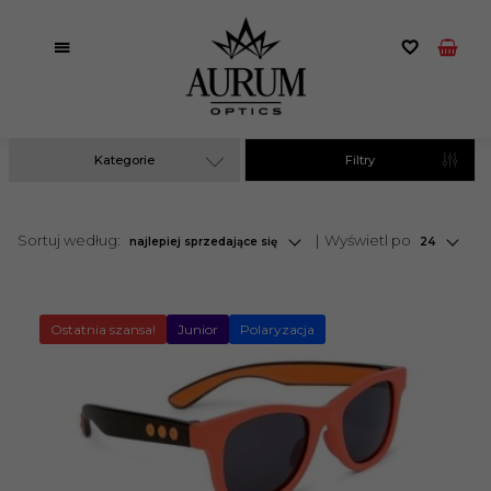
Kategorie
Filtry
sort
pop
Sortuj według:
Wyświetl po
najlepiej sprzedające się
24
Ostatnia szansa!
Junior
Polaryzacja