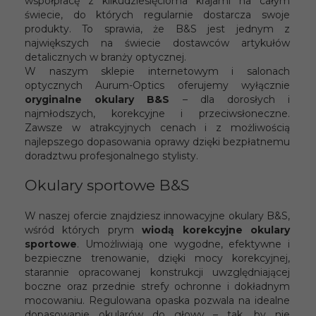
współpracę z kilkudziesięcioma krajami na całym
świecie, do których regularnie dostarcza swoje
produkty. To sprawia, że B&S jest jednym z
największych na świecie dostawców artykułów
detalicznych w branży optycznej.
W naszym sklepie internetowym i salonach
optycznych Aurum-Optics oferujemy wyłącznie
oryginalne okulary B&S
– dla dorosłych i
najmłodszych, korekcyjne i przeciwsłoneczne.
Zawsze w atrakcyjnych cenach i z możliwością
najlepszego dopasowania oprawy dzięki bezpłatnemu
doradztwu profesjonalnego stylisty.
Okulary sportowe B&S
W naszej ofercie znajdziesz innowacyjne okulary B&S,
wśród których prym
wiodą korekcyjne okulary
sportowe
. Umożliwiają one wygodne, efektywne i
bezpieczne trenowanie, dzięki mocy korekcyjnej,
starannie opracowanej konstrukcji uwzględniającej
boczne oraz przednie strefy ochronne i dokładnym
mocowaniu. Regulowana opaska pozwala na idealne
dopasowanie okularów do głowy – tak, by nie