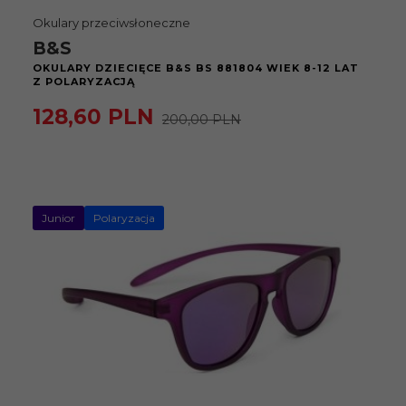
Okulary przeciwsłoneczne
B&S
OKULARY DZIECIĘCE B&S BS 881804 WIEK 8-12 LAT
Z POLARYZACJĄ
128,
60
PLN
200,00 PLN
Junior
Polaryzacja