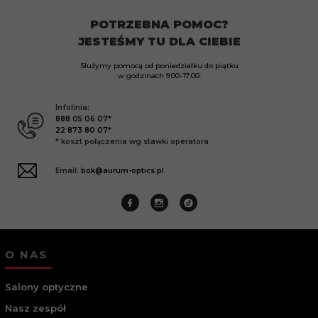
POTRZEBNA POMOC?
JESTEŚMY TU DLA CIEBIE
Służymy pomocą od poniedziałku do piątku
w godzinach
9:00-17:00.
Infolinia:
888 05 06 07*
22 873 80 07*
* koszt połączenia wg stawki operatora
Email:
bok@aurum-optics.pl
O NAS
Salony optyczne
Nasz zespół