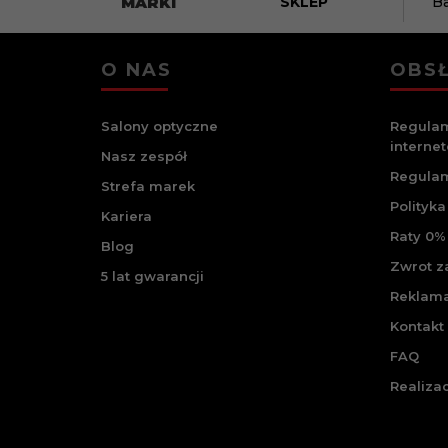
MARKI
SKLEP
B
O NAS
OBSŁ
Salony optyczne
Regulam
interne
Nasz zespół
Regulam
Strefa marek
Polityka
Kariera
Raty 0% 
Blog
Zwrot 
5 lat gwarancji
Reklam
Kontakt
FAQ
Realiza