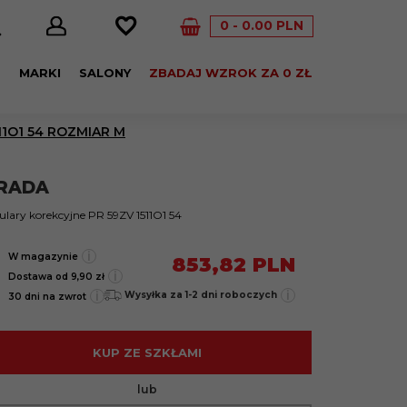
0
0.00
PLN
E
MARKI
SALONY
ZBADAJ WZROK ZA 0 ZŁ
1O1 54 ROZMIAR M
RADA
lary korekcyjne PR 59ZV 1511O1 54
i
W magazynie
853,
82
PLN
i
Dostawa od 9,90 zł
i
i
Wysyłka za 1-2 dni roboczych
30 dni na zwrot
KUP ZE SZKŁAMI
lub