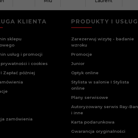
an
Miu
Laurent
UGA KLIENTA
PRODUKTY I USŁUG
in sklepu
Zarezerwuj wizytę - badanie
towego
wzroku
in usług i promocji
Promocje
 prywatności i cookies
Junior
I Zapłać później
Optyk online
zamówienia
Stylista w salonie I Stylista
online
acje
Plany serwisowe
Autoryzowany serwis Ray-Ban
i inne
cja zamówienia
Karta podarunkowa
Gwarancja oryginalności