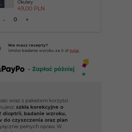
Okulary
49,
00
PLN
Ilość
dla
produktu
201412
Nie masz recepty?
Umów badanie wzroku za 0 zł
tutaj.
ssic wraz z pakietem korzyści
mujesz:
szkła korekcyjne o
 dioptrii, badanie wzroku,
w do czyszczenia oraz plan
yłącznie pełnych opraw. W