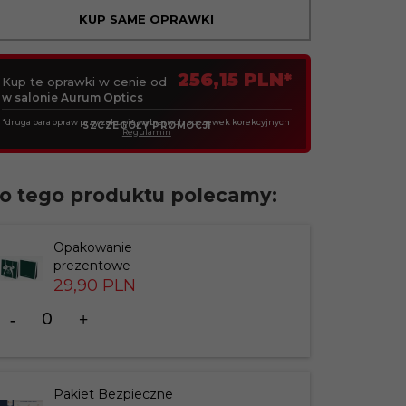
KUP SAME OPRAWKI
256,15 PLN*
Kup te oprawki w cenie od
w salonie Aurum Optics
*druga para opraw przy zakupie wybranych soczewek korekcyjnych
SZCZEGÓŁY PROMOCJI
Regulamin
o tego produktu polecamy:
Opakowanie
prezentowe
29,
90
PLN
Ilość
dla
produktu
183826
Pakiet Bezpieczne