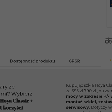
Dostępność produktu
GPSR
Kupując szkła Hoya Cla
ary ze
za 395 zł
790 zł
, otrzy
ami? Wybierz
mocy w zakresie +/- 2
 Hoya Classic +
montaż szkieł, zesta
t korzyści
serwisowy.
Dotyczy w