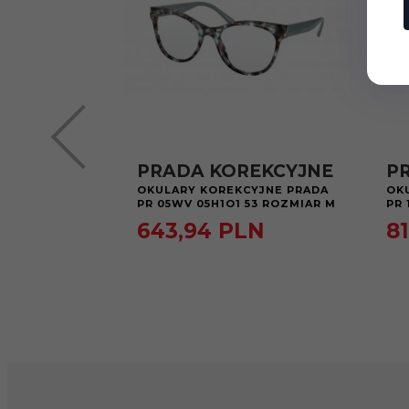
PRADA KOREKCYJNE
P
OKULARY KOREKCYJNE PRADA
OK
PR 05WV 05H1O1 53 ROZMIAR M
PR 
643,
94
PLN
81