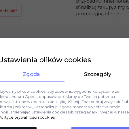
przypadku innej korekc
sfinalizuj zakup, a m
o działa?
promocyjną ofertę.
Ustawienia plików cookies
Zgoda
Szczegóły
Używamy plików cookies, aby zapewnić wygodne korzystanie ze
sklepu Aurum Optics, dopasować reklamy do Twoich potrzeb i
rozwijać stronę w oparciu o analitykę. Kliknij „Zaakceptuj wszystkie" lu
dostosuj zakres w „Personalizuj". Zgodę możesz wycofać w każdej
chwili, zmieniając ustawienia cookies lub przeglądarki. Więcej w nasze
Polityce prywatności i cookies
.