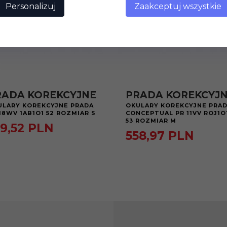
Personalizuj
Zaakceptuj wszystkie
RADA KOREKCYJNE
PRADA KOREKCYJ
ULARY KOREKCYJNE PRADA
OKULARY KOREKCYJNE PRA
18WV 1AB1O1 52 ROZMIAR S
CONCEPTUAL PR 11VV ROJ1O
53 ROZMIAR M
9,
52
PLN
558,
97
PLN