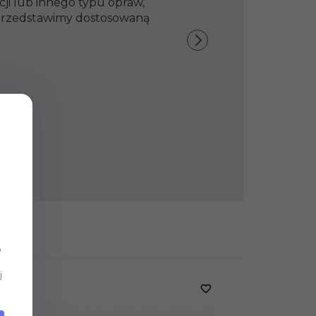
ji lub innego typu opraw,
y przedstawimy dostosowaną
b
j