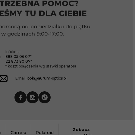
TRZEBNA POMOC?
EŚMY TU DLA CIEBIE
pomocą od poniedziałku do piątku
w godzinach
9:00-17:00.
Infolinia:
888 05 06 07*
22 873 80 07*
* koszt połączenia wg stawki operatora
Email:
bok@aurum-optics.pl
Zobacz
i
Carrera
Polaroid