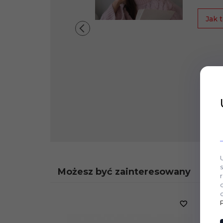
Jak t
Możesz być zainteresowany