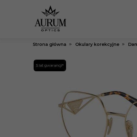
Strona główna
Okulary korekcyjne
Dam
5 lat gwarancji*