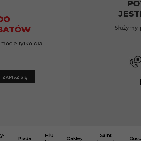
PO
JEST
DO
Służymy 
BATÓW
omocje tylko dla
ZAPISZ SIĘ
y-
Miu
Saint
Prada
Oakley
Gucc