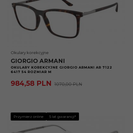
Okulary korekcyjne
GIORGIO ARMANI
OKULARY KOREKCYJNE GIORGIO ARMANI AR 7122
6417 54 ROZMIAR M
984,
58
PLN
1070,00 PLN
Przymierz online
5 lat gwarancji*