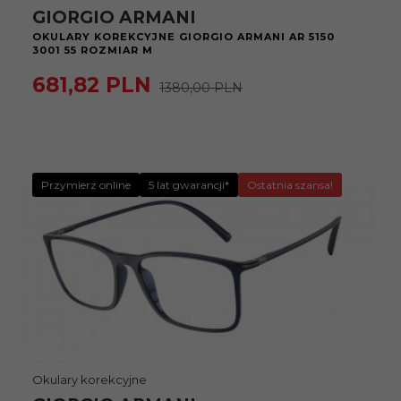
GIORGIO ARMANI
OKULARY KOREKCYJNE GIORGIO ARMANI AR 5150
3001 55 ROZMIAR M
681,
82
PLN
1380,00 PLN
Przymierz online
5 lat gwarancji*
Ostatnia szansa!
Okulary korekcyjne