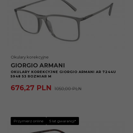
Okulary korekcyjne
GIORGIO ARMANI
OKULARY KOREKCYJNE GIORGIO ARMANI AR 7244U
5948 53 ROZMIAR M
676,
27
PLN
1050,00 PLN
Przymierz online
5 lat gwarancji*