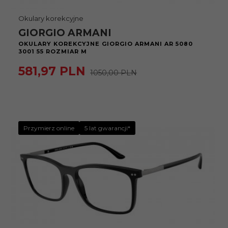
Okulary korekcyjne
GIORGIO ARMANI
OKULARY KOREKCYJNE GIORGIO ARMANI AR 5080
3001 55 ROZMIAR M
581,
97
PLN
1050,00 PLN
Przymierz online
5 lat gwarancji*