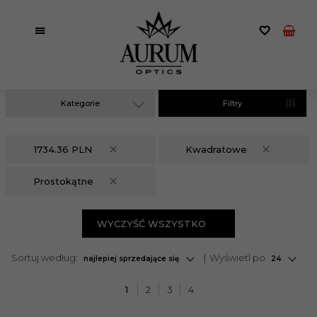
Kategorie
Filtry
1734.36 PLN
Kwadratowe
Prostokątne
WYCZYŚĆ WSZYSTKO
sort
pop
Sortuj według:
Wyświetl po
najlepiej sprzedające się
24
1
2
3
4