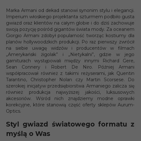
Marka Armani od dekad stanowi synonim stylu i elegancji.
Imperium włoskiego projektanta szturmem podbiło gusta
gwiazd oraz klientów na całym globie i do dziś zachowuje
swoją pozycję pośród gigantów świata mody. Za oceanem
Giorgio Armani zdobył popularność tworząc kostiumy dla
planów hollywoodzkich produkcji. Po raz pierwszy zwrócił
na siebie uwagę widzów i producentów w filmach
„Amerykański żigolak” i „Nietykalni”, gdzie w jego
garniturach występowali między innymi Richard Gere,
Sean Connery i Robert De Niro. Później Armani
współpracował również z takimi reżyserami, jak Quentin
Tarantino, Christopher Nolan czy Martin Scorsese. Do
szerokiej inicjatyw przedsiębiorstwa Armaniego zalicza się
również produkcja najwyższej jakości, luksusowych
akcesoriów. Wśród nich znajdziemy modne oprawki
korekcyjne, które stanowią część oferty sklepów Aurum-
Optics.
Styl gwiazd światowego formatu z
myślą o Was