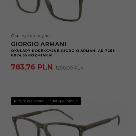
Okulary korekcyjne
GIORGIO ARMANI
OKULARY KOREKCYJNE GIORGIO ARMANI AR 7258
6074 55 ROZMIAR M
783,
76
PLN
1200,00 PLN
Przymierz online
5 lat gwarancji*