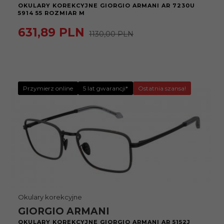
OKULARY KOREKCYJNE GIORGIO ARMANI AR 7230U
5914 55 ROZMIAR M
631,
89
PLN
1130,00 PLN
Przymierz online
5 lat gwarancji*
Ostatnia szansa!
Okulary korekcyjne
GIORGIO ARMANI
OKULARY KOREKCYJNE GIORGIO ARMANI AR 5152J