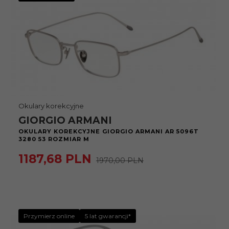
Okulary korekcyjne
GIORGIO ARMANI
OKULARY KOREKCYJNE GIORGIO ARMANI AR 5096T
3280 53 ROZMIAR M
1187,
68
PLN
1970,00 PLN
Przymierz online
5 lat gwarancji*