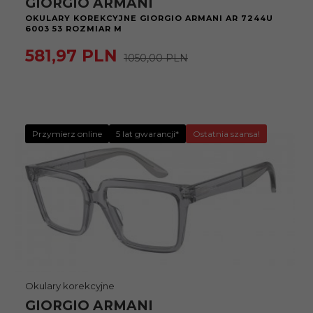
GIORGIO ARMANI
OKULARY KOREKCYJNE GIORGIO ARMANI AR 7244U
6003 53 ROZMIAR M
581,
97
PLN
1050,00 PLN
Przymierz online
5 lat gwarancji*
Ostatnia szansa!
Okulary korekcyjne
GIORGIO ARMANI