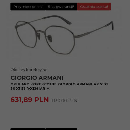
Przymierz online
5 lat gwarancji*
Ostatnia szansa!
Okulary korekcyjne
GIORGIO ARMANI
OKULARY KOREKCYJNE GIORGIO ARMANI AR 5139
3003 51 ROZMIAR M
631,
89
PLN
1130,00 PLN