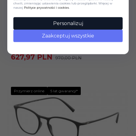
chwili, zmieniając ustawienia cookies lub przeglądarki. Więcej w
naszej
Polityce prywatności i cookies
.
Personalizuj
Okulary korekcyjne
GIORGIO ARMANI
Zaakceptuj wszystkie
OKULARY KOREKCYJNE GIORGIO ARMANI AR 7202
5042 53 ROZMIAR M
627,
97
PLN
970,00 PLN
Przymierz online
5 lat gwarancji*