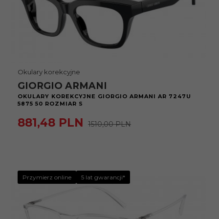
Okulary korekcyjne
GIORGIO ARMANI
OKULARY KOREKCYJNE GIORGIO ARMANI AR 7247U
5875 50 ROZMIAR S
881,
48
PLN
1510,00 PLN
Przymierz online
5 lat gwarancji*