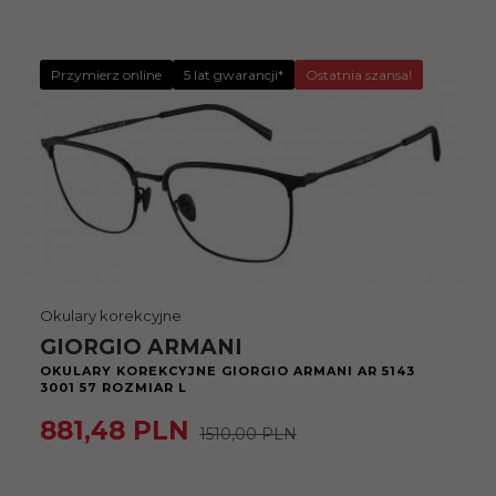
Przymierz online
5 lat gwarancji*
Ostatnia szansa!
Okulary korekcyjne
GIORGIO ARMANI
OKULARY KOREKCYJNE GIORGIO ARMANI AR 5143
3001 57 ROZMIAR L
881,
48
PLN
1510,00 PLN