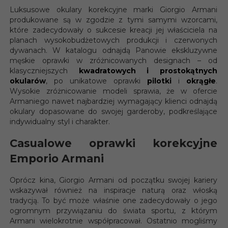
Luksusowe okulary korekcyjne marki Giorgio Armani
produkowane są w zgodzie z tymi samymi wzorcami,
które zadecydowały o sukcesie kreacji jej właściciela na
planach wysokobudżetowych produkcji i czerwonych
dywanach. W katalogu odnajdą Panowie ekskluzywne
męskie oprawki w zróżnicowanych designach – od
klasyczniejszych
kwadratowych i prostokątnych
okularów
, po unikatowe oprawki
pilotki
i
okrągłe
.
Wysokie zróżnicowanie modeli sprawia, że w ofercie
Armaniego nawet najbardziej wymagający klienci odnajdą
okulary dopasowane do swojej garderoby, podkreślające
indywidualny styl i charakter.
Casualowe oprawki korekcyjne
Emporio Armani
Oprócz kina, Giorgio Armani od początku swojej kariery
wskazywał również na inspiracje naturą oraz włoską
tradycją. To być może właśnie one zadecydowały o jego
ogromnym przywiązaniu do świata sportu, z którym
Armani wielokrotnie współpracował. Ostatnio mogliśmy