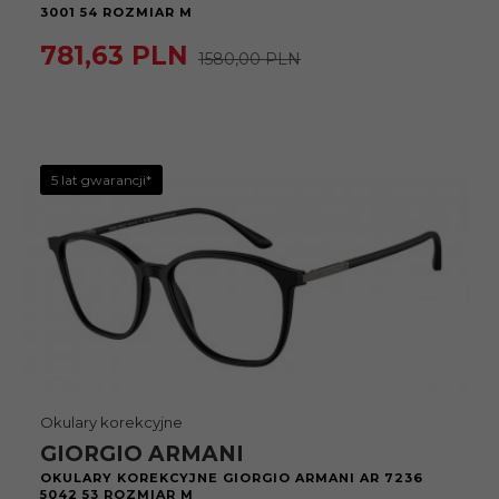
3001 54 ROZMIAR M
781,
63
PLN
1580,00 PLN
5 lat gwarancji*
Okulary korekcyjne
GIORGIO ARMANI
OKULARY KOREKCYJNE GIORGIO ARMANI AR 7236
5042 53 ROZMIAR M