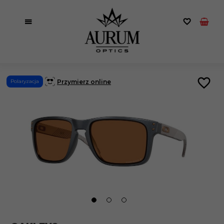
Przymierz online
Polaryzacja