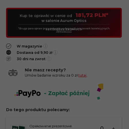
181,72 PLN*
Kup te oprawki w cenie od
w salonie Aurum Optics
*druga para opraw przy zakupie wybranych soczewek korekcyjnych
SZCZEGÓŁY PROMOCJI
Regulamin
i
W magazynie
i
Dostawa od 9,90 zł
i
30 dni na zwrot
Nie masz recepty?
Umów badanie wzroku za 0 zł
tutaj.
Do tego produktu polecamy:
Ilość
Opakowanie prezentowe