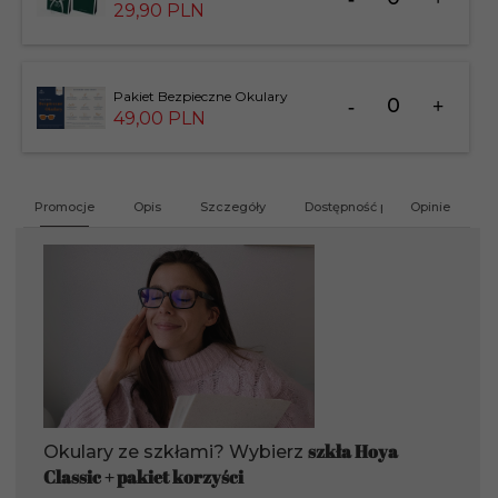
dla
29,
90
PLN
produktu
183826
Ilość
Pakiet Bezpieczne Okulary
dla
49,
00
PLN
produktu
201412
Promocje
Opis
Szczegóły
Dostępność produktu
Opinie
G
szkła Hoya
Okulary ze szkłami? Wybierz
Classic + pakiet korzyści