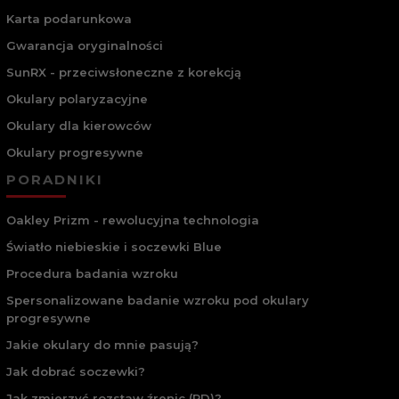
Karta podarunkowa
Gwarancja oryginalności
SunRX - przeciwsłoneczne z korekcją
Okulary polaryzacyjne
Okulary dla kierowców
Okulary progresywne
PORADNIKI
Oakley Prizm - rewolucyjna technologia
Światło niebieskie i soczewki Blue
Procedura badania wzroku
Spersonalizowane badanie wzroku pod okulary
progresywne
Jakie okulary do mnie pasują?
Jak dobrać soczewki?
Jak zmierzyć rozstaw źrenic (PD)?