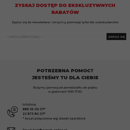
ZYSKAJ DOSTĘP DO EKSKLUZYWNYCH
RABATÓW
Zapisz się do newslettera i otrzymuj promocje tylko dla subskrybentów
ZAPISZ SIĘ
POTRZEBNA POMOC?
JESTEŚMY TU DLA CIEBIE
Służymy pomocą od poniedziałku do piątku
w godzinach
9:00-17:00.
Infolinia:
888 05 06 07*
22 873 80 07*
* koszt połączenia wg stawki operatora