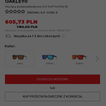
OAKLEY®
Okulary przeciwsłoneczne OO 9417 941749 59
ŚREDNIA:
0.0
OCEN:
0
605,
73
PLN
1180,00 PLN
Najniższa cena produktu z ostatnich 30 dni:
593.85 PLN
i
Wysyłka za 1-3 dni roboczych
Kolor:
Szary
Czarny
Czarny
DODAJ DO KOSZYKA
lub
KUP PRZECIWSŁONECZNE Z KOREKCJĄ